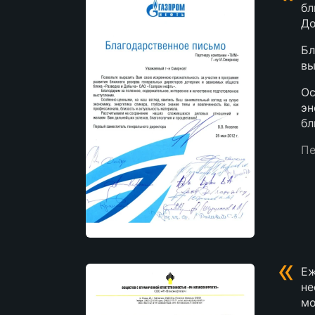
бл
До
Бл
вы
Ос
эн
бл
Пе
«
Еж
не
мо