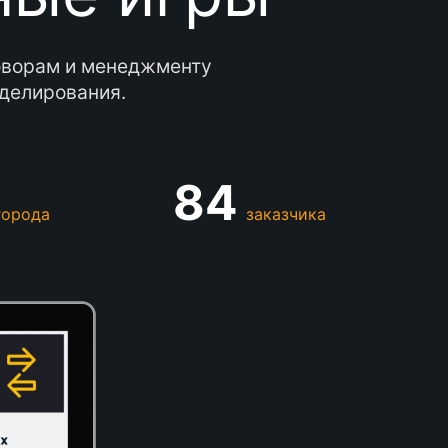
говорам и менеджменту
оделирования.
84
города
заказчика