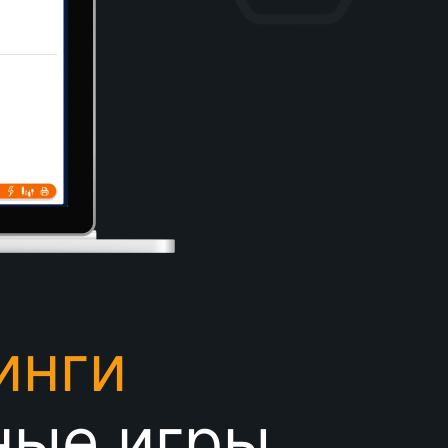
инги
ные игры