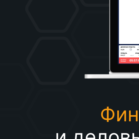
Фин
и делов