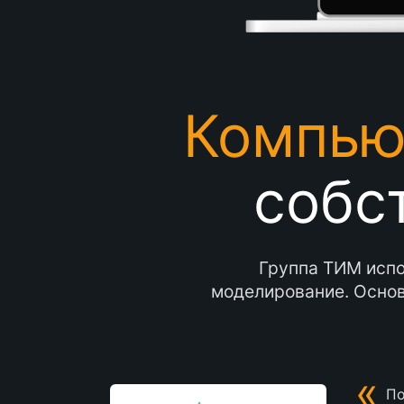
Компью
собс
Группа ТИМ испо
моделирование. Основ
«
По