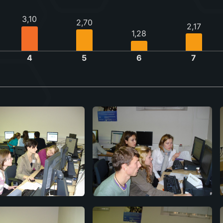
3,10
2,70
2,17
1,28
4
5
6
7