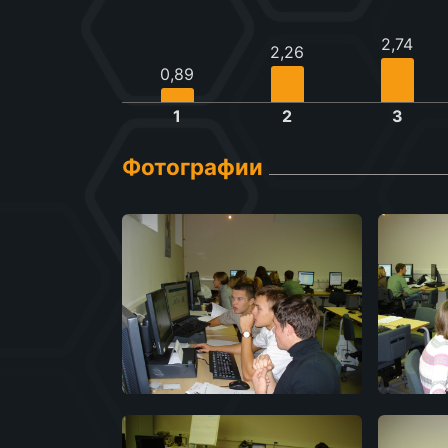
2,74
2,26
0,89
1
2
3
Фотографии