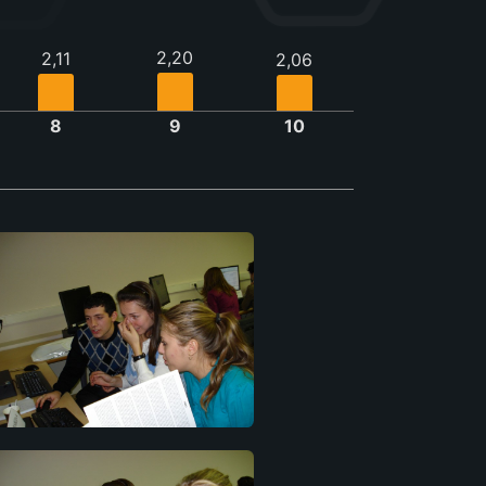
2,20
2,11
2,06
8
9
10